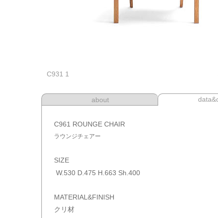
C
931 1
data&o
about
C961 ROUNGE CHAIR
ラウンジチェアー
SIZE
W.530 D.475 H.663 Sh.400
MATERIAL&FINISH
クリ材